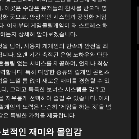
다. 이곳은 수많은 유저들의 찬사를 받으며 명
한 곳으로, 안정적인 시스템과 공정한 게임
다. 이제부터 게임몰릴게임이 왜 스트레스 해
 하는지 상세히 알아보겠습니다.
을 넘어, 사용자 개개인의 만족과 안전을 최
니다. 오랜 기간 축적된 운영 노하우와 탄탄
흔들림 없는 서비스를 제공하며, 언제나 최상
노력합니다. 특히 다양한 종류의 릴게임 콘텐츠
을 느낄 틈 없이 새로운 재미를 경험할 수 있
토리, 그리고 독특한 보너스 시스템을 갖추고
을 자유롭게 선택하여 즐길 수 있습니다. 이처
게임의 노력은 단순히 ‘게임을 하는 것’을 넘
 같은 특별한 가치를 제공합니다.
보적인 재미와 몰입감