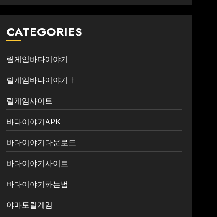
CATEGORIES
릴게임바다이야기
릴게임바다이야기ㅏ
릴게임사이트
바다이야기APK
바다이야기다운로드
바다이야기사이트
바다이야기하는법
야마토릴게임