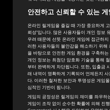
안전하고 신뢰할 수 있는 게
온라인 릴게임을 즐길 때 가장 중요하게 고려
뢰성’입니다. 많은 사용자들이 개인 정보 유
우려 때문에 선뜻 온라인 게임에 접근하지
러한 사용자들의 불안감을 해소하기 위해 
을 바탕으로 안전한 게임 환경을 구축하는
개인 정보는 최첨단 암호화 기술을 통해 
부터 완벽하게 차단됩니다. 또한, 입출금 
래 내역이 명확하게 기록되어 언제든지 사
다. 이러한 철저한 보안과 투명성은 게임
심적인 기반이 됩니다.
게임의 공정성은 릴게임의 재미를 좌우하
게임이 조작 없이 순수한 확률에 의해 진행되