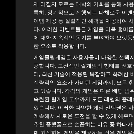
제 터질지 모르는 대박의 기회를 통해 사
특히, 정기적으로 진행되는 다채로운 이벤
이템 제공 등 실질적인 혜택을 제공하여 
다. 이러한 이벤트들은 게임을 더욱 흥미
에 대한 지속적인 동기를 부여하여 오랫동
한 요소로 작용합니다.
게임몰릴게임은 사용자들이 다양한 선택지를
공합니다. 고전적인 릴게임의 형태를 선호
터, 최신 기술이 적용된 복잡하고 화려한 
전략적인 요소가 가미된 게임까지, 모든 
고 있습니다. 각각의 게임은 다른 베팅 범
숙련된 릴게임 고수까지 모든 레벨의 플레
있습니다. 이러한 다양한 게임 선택권은 
계속해서 새로운 도전을 할 수 있게 해주
추천 플랫폼으로 손꼽히는 이유 중 하나가
춰 최적화된 게임을 제공하는 것은 게임몰