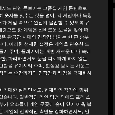
에서도 단연 돋보이는 고품질 게임 콘텐츠로
 숫자를 맞추는 것을 넘어, 각 게임마다 독창
가 게임 속으로 완전히 몰입할 수 있도록 유
 배경으로 한 게임은 신비로운 보물을 찾아 떠
임은 황금광 시대의 긴장감 넘치는 한 판 승부
다. 이러한 섬세한 설정은 게임을 단순한 도
들어 주며, 플레이어는 매번 새로운 테마 속에
또한, 화려하면서도 눈을 피로하게 하지 않는
안함을 유지시켜 주며, 현실감 넘치는 사운드
확정되는 순간까지의 긴장감과 쾌감을 극대화하
 최대한 살리면서도, 현대적인 감각에 맞춰
있습니다. 일반적인 라인 당첨 외에도 프리 스
 부가 요소들이 게임 곳곳에 숨어 있어 예측 불
은 게임의 전략적인 측면을 강화하면서도, 언