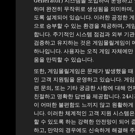
Generator) 시스템을 도입하여 운영하
하며 완전히 무작위로 생성됨을 의미하며,
도록 설계되어 있습니다. 이러한 공정한 
으로 승부할 수 있는 환경을 제공하며, 게
합니다. 주기적인 시스템 점검과 외부 기
검증하고 유지하는 것은 게임몰릴게임이 
하나입니다. 사용자는 오직 게임 자체에만
움을 만끽할 수 있습니다.
또한, 게임몰릴게임은 문제가 발생했을 때
인 고객 지원팀을 운영하고 있습니다. 게임
련 문의, 또는 기타 궁금한 사항에 대해 
친절하고 명확한 답변을 제공합니다. 24
이 어떠한 불편함도 느끼지 않고 원활하게 
니다. 이러한 체계적인 고객 지원 시스템
할 수 있도록 하는 강력한 안전망이 되어 
하고, 만약의 경우에도 신속하게 해결해 