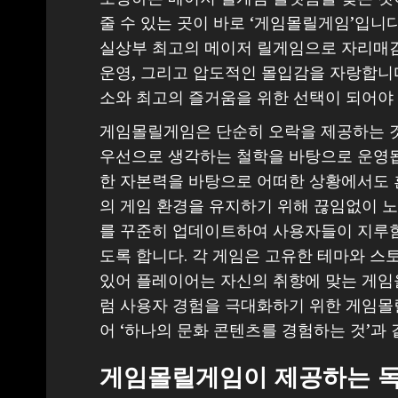
줄 수 있는 곳이 바로 ‘게임몰릴게임’입니
실상부 최고의 메이저 릴게임으로 자리매김
운영, 그리고 압도적인 몰입감을 자랑합니
소와 최고의 즐거움을 위한 선택이 되어야
게임몰릴게임은 단순히 오락을 제공하는 것
우선으로 생각하는 철학을 바탕으로 운영됩
한 자본력을 바탕으로 어떠한 상황에서도 
의 게임 환경을 유지하기 위해 끊임없이 
를 꾸준히 업데이트하여 사용자들이 지루함
도록 합니다. 각 게임은 고유한 테마와 스
있어 플레이어는 자신의 취향에 맞는 게임
럼 사용자 경험을 극대화하기 위한 게임몰릴
어 ‘하나의 문화 콘텐츠를 경험하는 것’과
게임몰릴게임이 제공하는 독