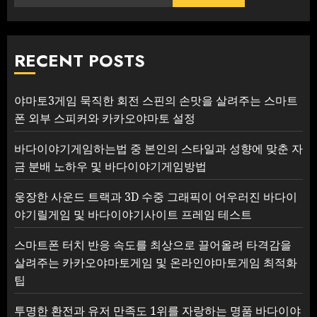
RECENT POSTS
야마토3게임 묵직한 회전 스핀의 손맛을 살려주는 스마트
폰 외부 스피커와 카카오야마토 설정
바다이야기게임하는법 중 본인의 스타일과 성향에 맞춘 자
금 분배 노하우 및 바다이야기게임방법
웅장한 사운드 트랙과 3D 수중 그래픽이 어우러진 바다이
야기릴게임 및 바다이야기사이트 프레임 테스트
스마트폰 터치 반응 속도를 최상으로 끌어올려 타격감을
살려주는 카카오야마토게임 및 온라인야마토게임 최적화
팁
투명한 환전과 유저 만족도 1위를 자랑하는 명품 바다이야