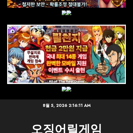
본
8월 5, 2026
2:16:12 AM
문
으
오징어릴게임
로
건