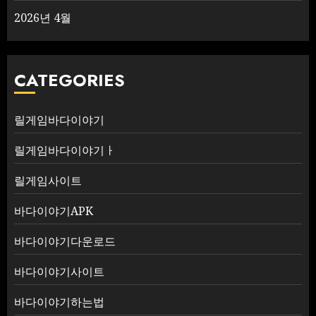
2026년 4월
CATEGORIES
릴게임바다이야기
릴게임바다이야기ㅏ
릴게임사이트
바다이야기APK
바다이야기다운로드
바다이야기사이트
바다이야기하는법