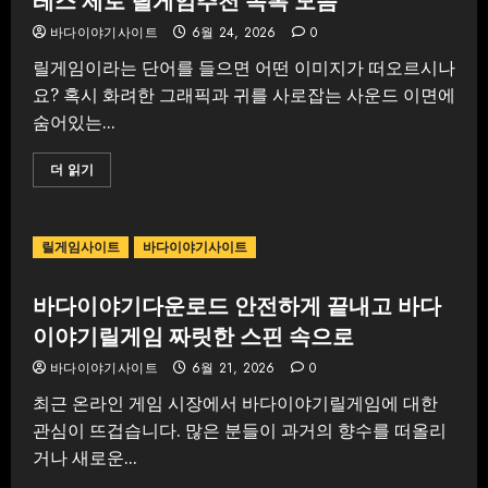
레스 제로 릴게임추천 목록 모음
바다이야기사이트
6월 24, 2026
0
릴게임이라는 단어를 들으면 어떤 이미지가 떠오르시나
요? 혹시 화려한 그래픽과 귀를 사로잡는 사운드 이면에
숨어있는...
더 읽기
릴게임사이트
바다이야기사이트
바다이야기다운로드 안전하게 끝내고 바다
이야기릴게임 짜릿한 스핀 속으로
바다이야기사이트
6월 21, 2026
0
최근 온라인 게임 시장에서 바다이야기릴게임에 대한
관심이 뜨겁습니다. 많은 분들이 과거의 향수를 떠올리
거나 새로운...