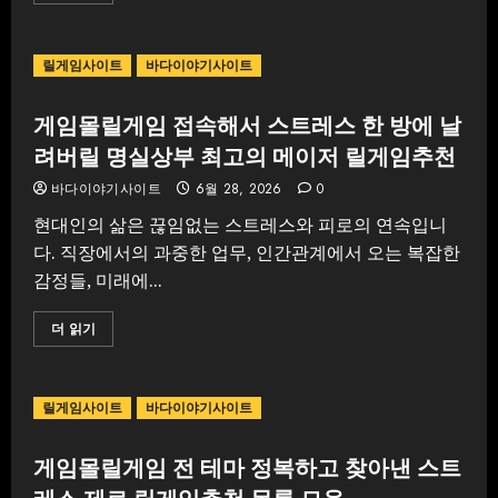
릴게임사이트
바다이야기사이트
게임몰릴게임 접속해서 스트레스 한 방에 날
려버릴 명실상부 최고의 메이저 릴게임추천
바다이야기사이트
6월 28, 2026
0
현대인의 삶은 끊임없는 스트레스와 피로의 연속입니
다. 직장에서의 과중한 업무, 인간관계에서 오는 복잡한
감정들, 미래에...
더 읽기
릴게임사이트
바다이야기사이트
게임몰릴게임 전 테마 정복하고 찾아낸 스트