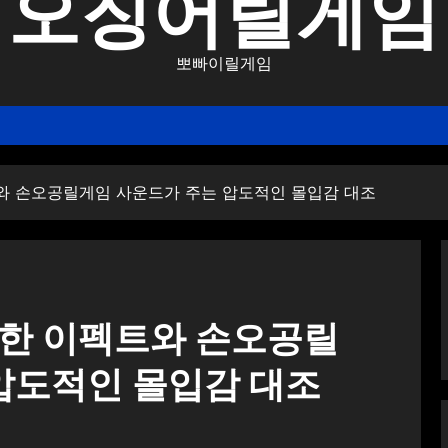
오징어릴게임
뽀빠이릴게임
 손오공릴게임 사운드가 주는 압도적인 몰입감 대조
한 이펙트와 손오공릴
압도적인 몰입감 대조