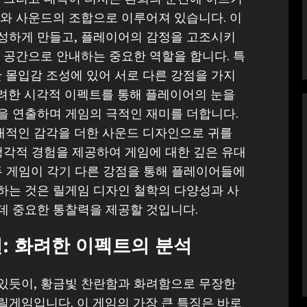
트와 사운드의 조합으로 이루어져 있습니다. 이
성하게 만들고, 플레이어의 감정을 고조시키
 공간으로 안내하는 중요한 역할을 합니다. 특
몰입감 조성에 있어 서로 다른 강점을 가지
려한 시각적 이펙트를 통해 플레이어의 눈을
을 연출하며 게임의 극적인 재미를 더합니다.
대적인 감각을 더한 사운드 디자인으로 귀를
청각적 경험을 제공하여 게임에 대한 깊은 유대
두 게임이 각기 다른 강점을 통해 플레이어들에
하는 것은 릴게임 디자인 철학의 다양성과 사
데 중요한 통찰력을 제공할 것입니다.
: 화려한 이펙트의 분석
있듯이, 황금빛 찬란함과 화려함으로 무장한
릴게임입니다. 이 게임의 가장 큰 특징은 바로