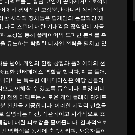
오는 이펙트들은 황금 코인이 쏟아지거나 보석이
이어에게 경제적인 보상뿐만 아니라 심리적인
러한 시각적 장치들은 릴게임의 본질적인 재
며, 다음 스핀에 대한 기대감을 끊임없이 자극
극과 보상을 통해 플레이어의 도파민 분비를 촉
중을 유도하는 탁월한 디자인 전략을 펼치고 있
를 넘어, 게임의 진행 상황과 플레이어의 현
중요한 인터페이스 역할을 합니다. 예를 들어,
 나타나는 독특한 애니메이션은 해당 심볼의
으로 이해할 수 있도록 돕습니다. 특정 미니
화면 전환 이펙트는 새로운 게임 플레이 단계로
기분 전환을 제공합니다. 이러한 시각적 신호들
로 설명하는 대신, 직관적이고 시각적으로 표
게임에 대한 피로감을 줄여줍니다. 결과적으로
인 명확성을 동시에 충족시키며, 사용자들이