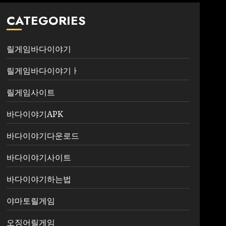
CATEGORIES
릴게임바다이야기
릴게임바다이야기ㅏ
릴게임사이트
바다이야기APK
바다이야기다운로드
바다이야기사이트
바다이야기하는법
야마토릴게임
오징어릴게임