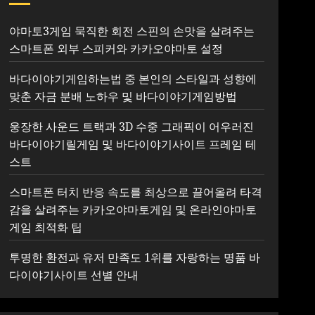
야마토3게임 묵직한 회전 스핀의 손맛을 살려주는
스마트폰 외부 스피커와 카카오야마토 설정
바다이야기게임하는법 중 본인의 스타일과 성향에
맞춘 자금 분배 노하우 및 바다이야기게임방법
웅장한 사운드 트랙과 3D 수중 그래픽이 어우러진
바다이야기릴게임 및 바다이야기사이트 프레임 테
스트
스마트폰 터치 반응 속도를 최상으로 끌어올려 타격
감을 살려주는 카카오야마토게임 및 온라인야마토
게임 최적화 팁
투명한 환전과 유저 만족도 1위를 자랑하는 명품 바
다이야기사이트 선별 안내