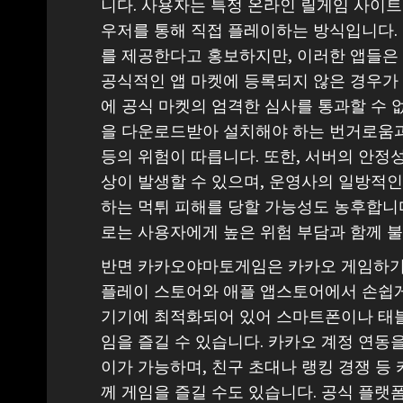
니다. 사용자는 특정 온라인 릴게임 사이
우저를 통해 직접 플레이하는 방식입니다.
를 제공한다고 홍보하지만, 이러한 앱들은
공식적인 앱 마켓에 등록되지 않은 경우가
에 공식 마켓의 엄격한 심사를 통과할 수 
을 다운로드받아 설치해야 하는 번거로움과
등의 위험이 따릅니다. 또한, 서버의 안정
상이 발생할 수 있으며, 운영사의 일방적인
하는 먹튀 피해를 당할 가능성도 농후합니
로는 사용자에게 높은 위험 부담과 함께 불
반면 카카오야마토게임은 카카오 게임하기
플레이 스토어와 애플 앱스토어에서 손쉽게
기기에 최적화되어 있어 스마트폰이나 태블
임을 즐길 수 있습니다. 카카오 계정 연동
이가 가능하며, 친구 초대나 랭킹 경쟁 등
께 게임을 즐길 수도 있습니다. 공식 플랫