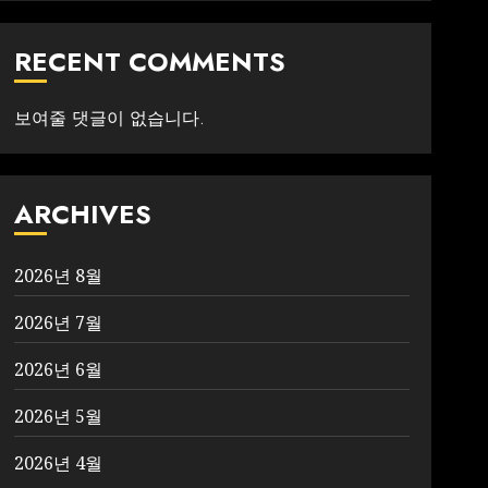
RECENT COMMENTS
보여줄 댓글이 없습니다.
ARCHIVES
2026년 8월
2026년 7월
2026년 6월
2026년 5월
2026년 4월