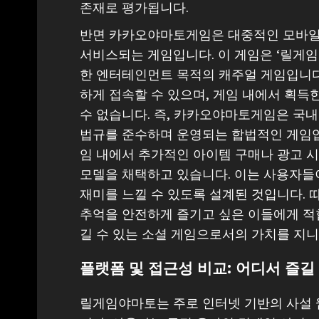
존재로 평가됩니다.
반면 카카오야마토게임은 대중적인 모바일
서비스되는 게임입니다. 이 게임은 ‘릴게임
한 엔터테인먼트 목적의 캐주얼 게임입니다
하게 접속할 수 있으며, 게임 내에서 획
수 없습니다. 즉, 카카오야마토게임은 국
법규를 준수하며 운영되는 합법적인 게임입
임 내에서 추가적인 아이템 구매나 광고 시
모델을 채택하고 있습니다. 이는 사용자들
재미를 느낄 수 있도록 설계된 것입니다.
추억을 안전하게 즐기고 싶은 이들에게 적
길 수 있는 소셜 게임으로서의 가치를 지니
플랫폼 및 접근성 비교: 어디서 즐길
릴게임야마토는 주로 인터넷 기반의 사설 