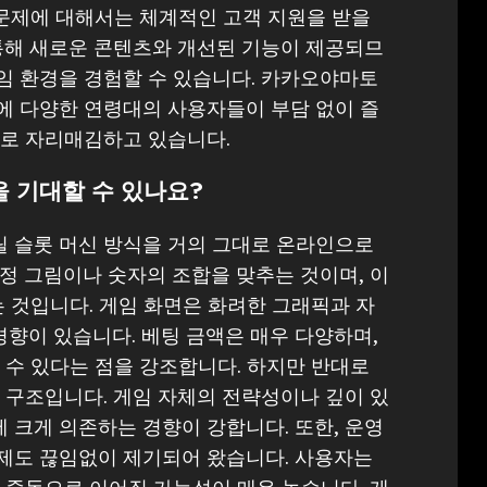
 문제에 대해서는 체계적인 고객 지원을 받을
 통해 새로운 콘텐츠와 개선된 기능이 제공되므
임 환경을 경험할 수 있습니다. 카카오야마토
에 다양한 연령대의 사용자들이 부담 없이 즐
으로 자리매김하고 있습니다.
을 기대할 수 있나요?
 슬롯 머신 방식을 거의 그대로 온라인으로
정 그림이나 숫자의 조합을 맞추는 것이며, 이
는 것입니다. 게임 화면은 화려한 그래픽과 자
향이 있습니다. 베팅 금액은 매우 다양하며,
 수 있다는 점을 강조합니다. 하지만 반대로
 구조입니다. 게임 자체의 전략성이나 깊이 있
 크게 의존하는 경향이 강합니다. 또한, 운영
제도 끊임없이 제기되어 왔습니다. 사용자는