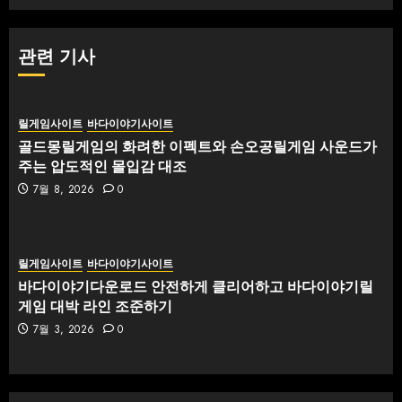
글:
색
관련 기사
릴게임사이트
바다이야기사이트
골드몽릴게임의 화려한 이펙트와 손오공릴게임 사운드가
주는 압도적인 몰입감 대조
7월 8, 2026
0
릴게임사이트
바다이야기사이트
바다이야기다운로드 안전하게 클리어하고 바다이야기릴
게임 대박 라인 조준하기
7월 3, 2026
0