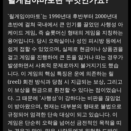
릴게임야마토란 무엇인가요?
`릴게임야마토`는 1990년대 후반부터 2000년대
초반에 걸쳐 국내에서 큰 인기를 끌었던 사행성 아
케이드 게임, 즉 슬롯머신 형태의 게임을 지칭하는
용어입니다. 당시 오락실이나 성인 피시방 등에서
쉽게 접할 수 있었으며, 실제로 현금이나 상품권을
걸고 게임을 진행하여 큰 돈을 잃거나 따는 경우가
발생하면서 사회적 문제로까지 불거지기도 했습
니다. 이 게임의 핵심 특징은 운에 의존하는 릴
(reel) 회전 방식과 당첨 시 지급되는 보상, 그리고
이 보상을 현금으로 환전할 수 있다는 점이었습니
다. 그 때문에 `사행성`이 강하다는 비판을 끊임없
이 받아왔으며, 현재는 대부분의 형태로 불법으로
규정되어 엄격한 단속 대상이 되고 있습니다. 이
게임은 단순히 오락을 넘어선 금전적인 목적을 띠
는 경우가 많아, 많은 사람들에게 위험한 도박의