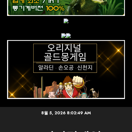
본
8월 5, 2026
8:02:50 AM
문
으