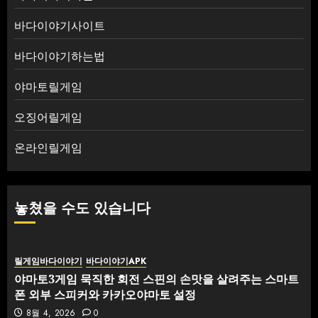
바다이야기사이트
바다이야기하는법
야마토릴게임
오징어릴게임
온라인릴게임
놓쳤을 수도 있습니다
릴게임바다이야기
바다이야기APK
야마토3게임 묵직한 회전 스핀의 손맛을 살려주는 스마트
폰 외부 스피커와 카카오야마토 설정
8월 4, 2026
0