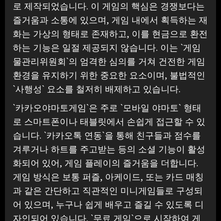
로 제작되었습니다. 이 게임의 핵심은 경쟁보다는
즐거움과 소통에 있으며, 게임 내에서 획득하는 재
화는 가상의 형태로 존재하고, 이를 현금으로 환전
하는 기능은 일절 제공되지 않습니다. 이는 `게임
물관리위원회`의 엄격한 심의를 거쳐 건전한 게임
환경을 유지하기 위한 중요한 요소이며, 불법적인
`사행성` 요소를 철저히 배제하고 있습니다.
`카카오야마토게임`은 주로 `모바일 야마토` 형태
로 스마트폰이나 태블릿에서 손쉽게 접근할 수 있
습니다. `카카오톡 연동`을 통해 친구들과 점수를
겨루거나 하트를 주고받는 등의 소셜 기능이 활성
화되어 있어, 게임 플레이의 즐거움을 더합니다.
게임 방식은 보통 퍼즐, 아케이드, 또는 카드 매칭
과 같은 간단하고 직관적인 미니게임들로 구성되
어 있으며, 누구나 쉽게 배우고 즐길 수 있도록 디
자인되어 있습니다. `무료 게임`으로 시작하여 게