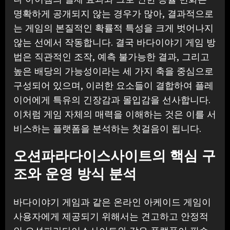
명확하게 공개되지 않는 경우가 많아, 결과적으로
는 게임의 본질적인 확률적 특성을 크게 벗어나지
않는 선에서 작동합니다. 결국 바다이야기 게임 방
법은 직관적인 조작, 예측 불가능한 결과, 그리고
높은 배당의 가능성이라는 세 가지 축을 중심으로
구성되어 있으며, 이러한 요소들이 결합하여 플레
이어에게 특유의 긴장감과 몰입감을 선사합니다.
이처럼 게임 자체의 매력을 이해하는 것은 이를 서
비스하는 플랫폼을 분석하는 첫걸음이 됩니다.
오션파라다이스사이트의 핵심 구
조와 운영 방식 분석
바다이야기 게임과 같은 온라인 아케이드 게임이
사용자에게 제공되기 위해서는 견고하고 안정적