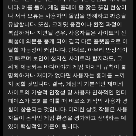
니다. 예를 들어, 게임 플레이 중 잦은 끊김 현상이
나 서버 오류는 사용자의 몰입을 방해하고 짜증을
유발합니다. 또한, 크레딧 충전이나 환전 과정이
복잡하거나 지연될 경우, 사용자들은 사이트의 신
뢰성에 의문을 품게 되어 결국 다른 플랫폼으로 이
탈할 가능성이 커집니다. 반대로, 아무리 안정적이
고 빠르며 보안이 철저한 사이트라 할지라도, 그
위에 제공되는 바다이야기 게임 자체의 규칙이 불
명확하거나 재미가 없다면 사용자는 흥미를 느끼
지 못할 것입니다. 결국, 게임의 기본적인 재미와
사이트의 기술적 안정성 및 사용자 친화적인 인터
페이스가 조화를 이룰 때 비로소 최적의 사용자 경
험이 창출되는 것입니다. 이러한 상호 작용은 사용
자들이 온라인 게임 환경을 평가하고 선택하는 데
있어 핵심적인 기준이 됩니다.