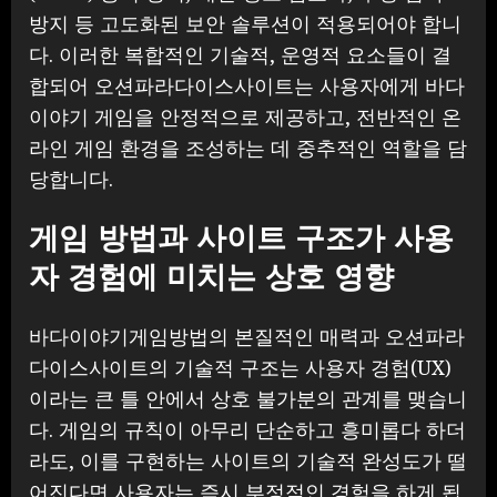
방지 등 고도화된 보안 솔루션이 적용되어야 합니
다. 이러한 복합적인 기술적, 운영적 요소들이 결
합되어 오션파라다이스사이트는 사용자에게 바다
이야기 게임을 안정적으로 제공하고, 전반적인 온
라인 게임 환경을 조성하는 데 중추적인 역할을 담
당합니다.
게임 방법과 사이트 구조가 사용
자 경험에 미치는 상호 영향
바다이야기게임방법의 본질적인 매력과 오션파라
다이스사이트의 기술적 구조는 사용자 경험(UX)
이라는 큰 틀 안에서 상호 불가분의 관계를 맺습니
다. 게임의 규칙이 아무리 단순하고 흥미롭다 하더
라도, 이를 구현하는 사이트의 기술적 완성도가 떨
어진다면 사용자는 즉시 부정적인 경험을 하게 됩