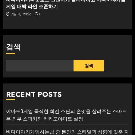
게임 대박 라인 조준하기
7월 3, 2026
0
검색
검색
RECENT POSTS
야마토3게임 묵직한 회전 스핀의 손맛을 살려주는 스마트
폰 외부 스피커와 카카오야마토 설정
바다이야기게임하는법 중 본인의 스타일과 성향에 맞춘 자