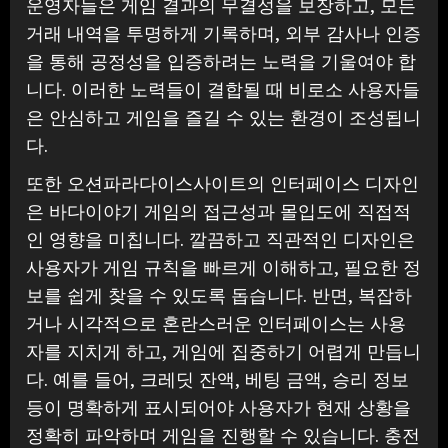
운영자들은 게임 결과의 무결성을 보장하고, 모든
거래 내역을 투명하게 기록하며, 외부 감사나 인증
을 통해 공정성을 입증하려는 노력을 기울여야 합
니다. 이러한 노력들이 결합될 때 비로소 사용자들
은 안심하고 게임을 즐길 수 있는 환경이 조성됩니
다.
또한 오션파라다이스사이트의 인터페이스 디자인
은 바다이야기 게임의 접근성과 몰입도에 직접적
인 영향을 미칩니다. 깔끔하고 직관적인 디자인은
사용자가 게임 규칙을 빠르게 이해하고, 필요한 정
보를 쉽게 찾을 수 있도록 돕습니다. 반면, 복잡하
거나 시각적으로 혼란스러운 인터페이스는 사용
자를 지치게 하고, 게임에 집중하기 어렵게 만듭니
다. 예를 들어, 크레딧 잔액, 베팅 금액, 승리 정보
등이 명확하게 표시되어야 사용자가 현재 상황을
정확히 파악하며 게임을 진행할 수 있습니다. 충전