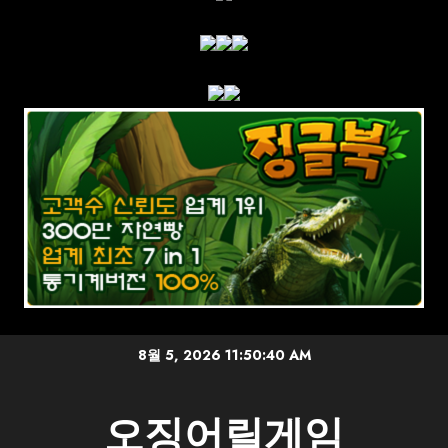
본
8월 5, 2026
11:50:41 AM
문
으
오징어릴게임
로
건