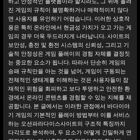
하고 안정적인 플랫폼이라 할지라도, 그 위에 올려
진 게임의 규칙이 불명확하거나 매력적이지 않다
면 사용자를 유인하기 어렵습니다. 이러한 상호작
용은 특히 온라인에서 현금성 가치가 오고 가는 게
임의 경우 더욱 두드러지게 나타납니다. 사이트의
보안성, 충전 및 환전 시스템의 신뢰성, 그리고 기
술적 안정성은 게임 플레이의 경험 자체를 결정짓
는 중요한 요소가 됩니다. 따라서 단순히 게임의
승패 규칙만을 아는 것을 넘어, 게임이 구동되는
전체적인 생태계를 이해하는 것은 사용자들이 잠
재적인 위험을 회피하고 보다 투명하고 안전한 환
경에서 온라인 콘텐츠를 경험할 수 있는 지혜를 제
공합니다. 본 글에서는 이러한 관점에서 바다이야
기 게임의 기본적인 플레이 방법부터 이를 서비스
하는 오션파라다이스사이트의 구조적 특징까지
다각도로 분석하여, 두 요소가 어떻게 긴밀하게 연