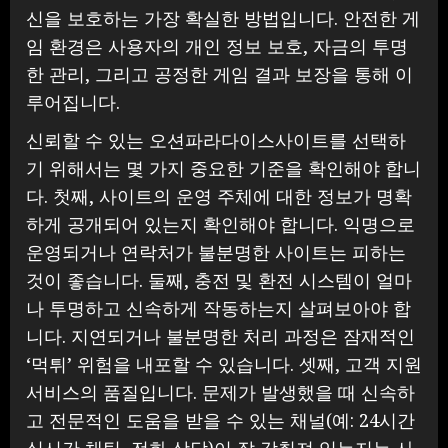
신을 보호하는 가장 확실한 방법입니다. 안전한 게
임 환경은 사용자의 개인 정보 보호, 자금의 투명
한 관리, 그리고 공정한 게임 결과 보장을 통해 이
루어집니다.
신뢰할 수 있는 오션파라다이스사이트를 선택하
기 위해서는 몇 가지 중요한 기준을 확인해야 합니
다. 첫째, 사이트의 운영 주체에 대한 정보가 명확
하게 공개되어 있는지 확인해야 합니다. 익명으로
운영되거나 연락처가 불분명한 사이트는 피하는
것이 좋습니다. 둘째, 충전 및 환전 시스템이 얼마
나 투명하고 신속하게 작동하는지 살펴보아야 합
니다. 지연되거나 불분명한 처리 과정은 잠재적인
‘먹튀’ 위험을 내포할 수 있습니다. 셋째, 고객 지원
서비스의 품질입니다. 문제가 발생했을 때 신속하
고 전문적인 도움을 받을 수 있는 채널(예: 24시간