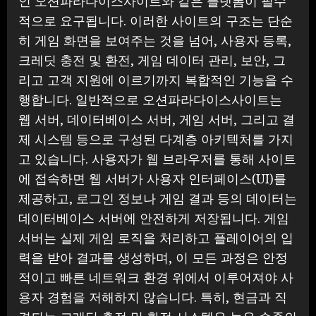
인 오션파라다이스사이트와 같은 플랫폼이 필수
적으로 요구됩니다. 이러한 사이트의 구조는 단순
히 게임 화면을 보여주는 것을 넘어, 사용자 등록,
크레딧 충전 및 환전, 게임 데이터 관리, 보안, 그
리고 고객 지원에 이르기까지 복합적인 기능을 수
행합니다. 일반적으로 오션파라다이스사이트는
웹 서버, 데이터베이스 서버, 게임 서버, 그리고 결
제 시스템 등으로 구성된 다계층 아키텍처를 가지
고 있습니다. 사용자가 웹 브라우저를 통해 사이트
에 접속하면 웹 서버가 사용자 인터페이스(UI)를
제공하고, 로그인 정보나 게임 결과 등의 데이터는
데이터베이스 서버에 안전하게 저장됩니다. 게임
서버는 실제 게임 로직을 처리하고 플레이어의 입
력을 받아 결과를 생성하며, 이 모든 과정은 안정
적이고 빠른 네트워크 환경 위에서 이루어져야 사
용자 경험을 저해하지 않습니다. 특히, 현금과 직