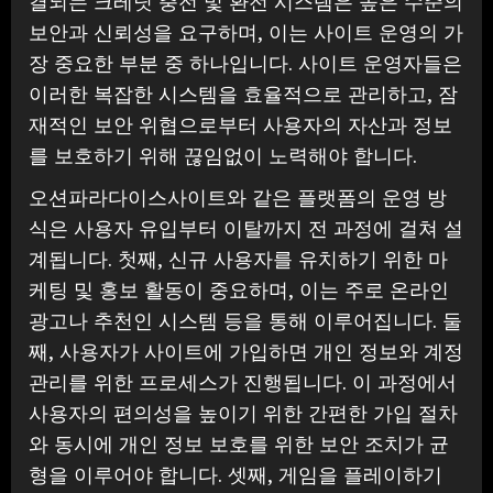
결되는 크레딧 충전 및 환전 시스템은 높은 수준의
보안과 신뢰성을 요구하며, 이는 사이트 운영의 가
장 중요한 부분 중 하나입니다. 사이트 운영자들은
이러한 복잡한 시스템을 효율적으로 관리하고, 잠
재적인 보안 위협으로부터 사용자의 자산과 정보
를 보호하기 위해 끊임없이 노력해야 합니다.
오션파라다이스사이트와 같은 플랫폼의 운영 방
식은 사용자 유입부터 이탈까지 전 과정에 걸쳐 설
계됩니다. 첫째, 신규 사용자를 유치하기 위한 마
케팅 및 홍보 활동이 중요하며, 이는 주로 온라인
광고나 추천인 시스템 등을 통해 이루어집니다. 둘
째, 사용자가 사이트에 가입하면 개인 정보와 계정
관리를 위한 프로세스가 진행됩니다. 이 과정에서
사용자의 편의성을 높이기 위한 간편한 가입 절차
와 동시에 개인 정보 보호를 위한 보안 조치가 균
형을 이루어야 합니다. 셋째, 게임을 플레이하기